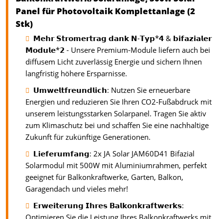
Panel für Photovoltaik Komplettanlage (2
Stk)
𝗠𝗲𝗵𝗿 𝗦𝘁𝗿𝗼𝗺𝗲𝗿𝘁𝗿𝗮𝗴 𝗱𝗮𝗻𝗸 𝗡-𝗧𝘆𝗽*𝟰 & 𝗯𝗶𝗳𝗮𝘇𝗶𝗮𝗹𝗲𝗿
𝗠𝗼𝗱𝘂𝗹𝗲*𝟮 - Unsere Premium-Module liefern auch bei
diffusem Licht zuverlässig Energie und sichern Ihnen
langfristig höhere Ersparnisse.
𝗨𝗺𝘄𝗲𝗹𝘁𝗳𝗿𝗲𝘂𝗻𝗱𝗹𝗶𝗰𝗵: Nutzen Sie erneuerbare
Energien und reduzieren Sie Ihren CO2-Fußabdruck mit
unserem leistungsstarken Solarpanel. Tragen Sie aktiv
zum Klimaschutz bei und schaffen Sie eine nachhaltige
Zukunft für zukünftige Generationen.
𝗟𝗶𝗲𝗳𝗲𝗿𝘂𝗺𝗳𝗮𝗻𝗴: 2x JA Solar JAM60D41 Bifazial
Solarmodul mit 500W mit Aluminiumrahmen, perfekt
geeignet für Balkonkraftwerke, Garten, Balkon,
Garagendach und vieles mehr!
𝗘𝗿𝘄𝗲𝗶𝘁𝗲𝗿𝘂𝗻𝗴 𝗜𝗵𝗿𝗲𝘀 𝗕𝗮𝗹𝗸𝗼𝗻𝗸𝗿𝗮𝗳𝘁𝘄𝗲𝗿𝗸𝘀:
Optimieren Sie die Leistung Ihres Balkonkraftwerks mit