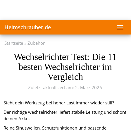
Skip
to
main
content
Heimschrauber.de
Toggl
navig
Startseite
Zubehör
Wechselrichter Test: Die 11
besten Wechselrichter im
Vergleich
Zuletzt aktualisiert am: 2. März 2026
Steht dein Werkzeug bei hoher Last immer wieder still?
Der richtige wechselrichter liefert stabile Leistung und schont
deinen Akku.
Reine Sinuswellen, Schutzfunktionen und passende