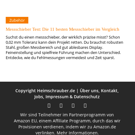
Zubehör
Messschieber Test: Die 11 besten Messschieber im Vergleich
Suchst du einen messschieber, der wirklich präzise misst? Schon
0,02 mm Toleranz kann dein Projekt retten. Du brauchst robusten
Stahl, großen Messbereich und gut ablesbares Display.
Feineinstellung und spielfreie Führung machen den Unterschied.
Entdecke, wie du Fehlmessungen vermeidest und Zeit sparst.
Copyright
Heimschrauber.de
|
Über uns
,
Kontakt
,
Jobs
,
Impressum
&
Datenschutz
Wir sind Teilnehmer im Partnerprogramm von
Amazon EU, einem Affiliate Programm, durch das wir
Provisionen verdienen, indem wir zu Amazon.de
verlinken.
Mehr Informationen.