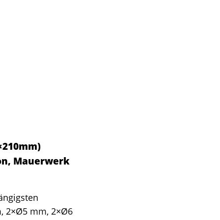
mm×210mm)
ton, Mauerwerk
ängigsten
m, 2×Ø5 mm, 2×Ø6