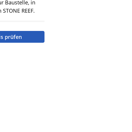
r Baustelle, in
n STONE REEF.
is prüfen