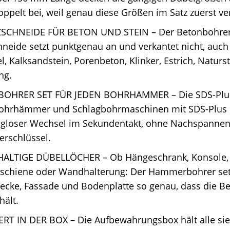
oppelt bei, weil genau diese Größen im Satz zuerst ve
SCHNEIDE FÜR BETON UND STEIN – Der Betonbohrer
neide setzt punktgenau an und verkantet nicht, auch
el, Kalksandstein, Porenbeton, Klinker, Estrich, Naturs
ng.
BOHRER SET FÜR JEDEN BOHRHAMMER – Die SDS-Plu
 Bohrhämmer und Schlagbohrmaschinen mit SDS-Plus F
gloser Wechsel im Sekundentakt, ohne Nachspanne
erschlüssel.
ALTIGE DÜBELLÖCHER – Ob Hängeschrank, Konsole, 
schiene oder Wandhalterung: Der Hammerbohrer setz
cke, Fassade und Bodenplatte so genau, dass die Be
hält.
ERT IN DER BOX – Die Aufbewahrungsbox hält alle si