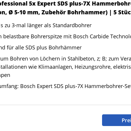
ofessional 5x Expert SDS plus-7X Hammerbohre
on, Ø 5-10 mm, Zubehör Bohrhammer) | 5 Stüc
is zu 3-mal länger als Standardbohrer
m belastbare Bohrerspitze mit Bosch Carbide Technol
nd für alle SDS plus Bohrhämmer
zum Bohren von Löchern in Stahlbeton, z; B; zum Ver
tallationen wie Klimaanlagen, Heizungsrohre, elektri
mpen
rumfang: Bosch Expert SDS plus-7X Hammerbohrer-Set
Pre