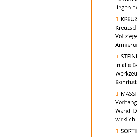
liegen d
KREUZ
Kreuzsch
Vollzieg
Armieru
STEIN
in alle
Werkzeu
Bohrfutt
MASSH
Vorhang
Wand, De
wirklich 
SORTI