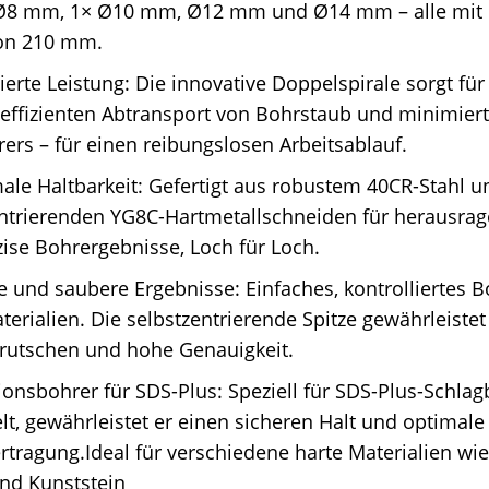
8 mm, 1× Ø10 mm, Ø12 mm und Ø14 mm – alle mit e
on 210 mm.
erte Leistung: Die innovative Doppelspirale sorgt für
effizienten Abtransport von Bohrstaub und minimiert
ers – für einen reibungslosen Arbeitsablauf.
le Haltbarkeit: Gefertigt aus robustem 40CR-Stahl u
entrierenden YG8C-Hartmetallschneiden für herausrag
ise Bohrergebnisse, Loch für Loch.
e und saubere Ergebnisse: Einfaches, kontrolliertes 
terialien. Die selbstzentrierende Spitze gewährleiste
rutschen und hohe Genauigkeit.
ionsbohrer für SDS-Plus: Speziell für SDS-Plus-Schl
lt, gewährleistet er einen sicheren Halt und optimale
rtragung.Ideal für verschiedene harte Materialien wie
nd Kunststein