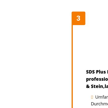
SDS Plus 
professi
& Stein,l
Umfang
Durchme