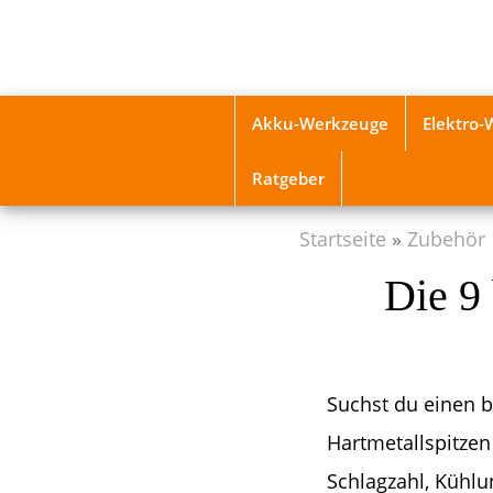
Skip
to
main
content
Akku-Werkzeuge
Elektro
Ratgeber
Startseite
Zubehör
Die 9
Suchst du einen b
Hartmetallspitzen
Schlagzahl, Kühlu