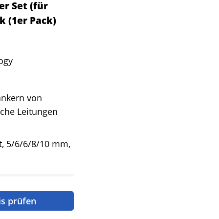
r Set (für
k (1er Pack)
ogy
ankern von
sche Leitungen
, 5/6/6/8/10 mm,
is prüfen