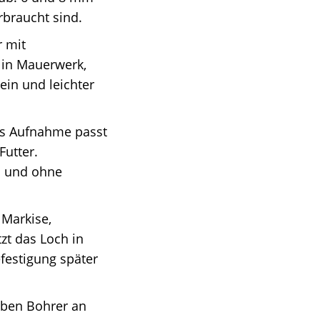
rbraucht sind.
 mit
 in Mauerwerk,
tein und leichter
s Aufnahme passt
utter.
n und ohne
Markise,
t das Loch in
festigung später
eben Bohrer an