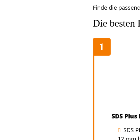
Finde die passen
Die besten 
SDS Plus
SDS PL
12 mm b