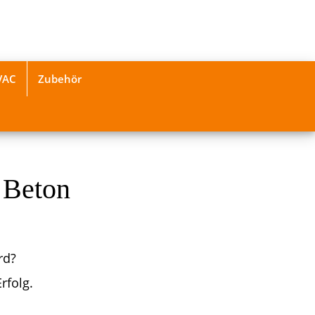
VAC
Zubehör
 Beton
rd?
rfolg.