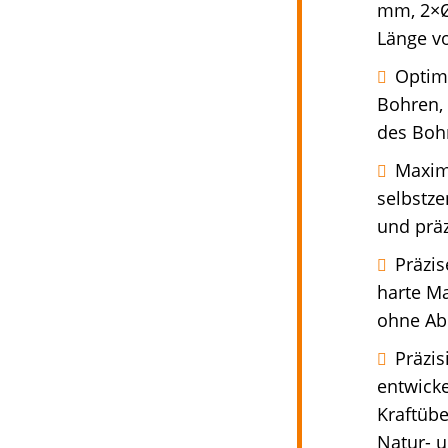
mm, 2×Ø
Länge v
Optimi
Bohren, 
des Bohr
Maxima
selbstz
und präz
Präzis
harte Ma
ohne Ab
Präzis
entwicke
Kraftübe
Natur- u