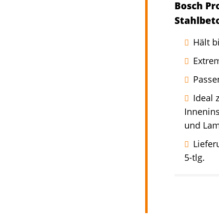
Bosch Pr
Stahlbet
Hält b
Extre
Passe
Ideal 
Innenins
und La
Liefe
5-tlg.