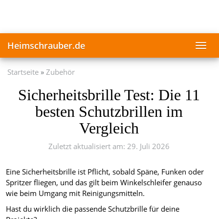
Skip
to
main
content
Heimschrauber.de
Toggl
navig
Startseite
Zubehör
Sicherheitsbrille Test: Die 11
besten Schutzbrillen im
Vergleich
Zuletzt aktualisiert am: 29. Juli 2026
Eine Sicherheitsbrille ist Pflicht, sobald Späne, Funken oder
Spritzer fliegen, und das gilt beim Winkelschleifer genauso
wie beim Umgang mit Reinigungsmitteln.
Hast du wirklich die passende Schutzbrille für deine