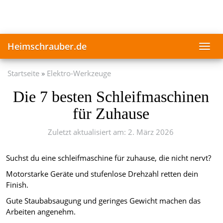
Skip
to
main
content
Heimschrauber.de
Toggl
navig
Startseite
Elektro-Werkzeuge
Die 7 besten Schleifmaschinen
für Zuhause
Zuletzt aktualisiert am: 2. März 2026
Suchst du eine schleifmaschine für zuhause, die nicht nervt?
Motorstarke Geräte und stufenlose Drehzahl retten dein
Finish.
Gute Staubabsaugung und geringes Gewicht machen das
Arbeiten angenehm.