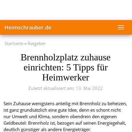
Skip
to
main
content
Heimschrauber.de
Toggl
navig
Startseite
Ratgeber
Brennholzplatz zuhause
einrichten: 5 Tipps für
Heimwerker
Zuletzt aktualisiert am: 13. Mai 2022
Sein Zuhause wenigstens anteilig mit Brennholz zu beheizen,
ist ganz grundsätzlich eine gute Idee, denn es schont nicht
nur Umwelt und Klima, sondern obendrein den eigenen
Geldbeutel: Brennholz ist, bezogen auf seinen Energiegehalt,
deutlich günstiger als andere Energieträger.