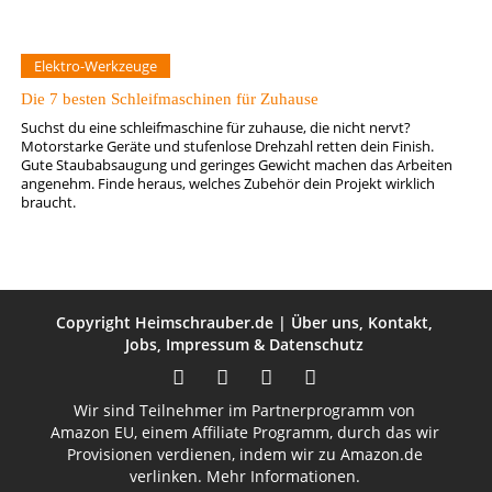
Elektro-Werkzeuge
Die 7 besten Schleifmaschinen für Zuhause
Suchst du eine schleifmaschine für zuhause, die nicht nervt?
Motorstarke Geräte und stufenlose Drehzahl retten dein Finish.
Gute Staubabsaugung und geringes Gewicht machen das Arbeiten
angenehm. Finde heraus, welches Zubehör dein Projekt wirklich
braucht.
Copyright
Heimschrauber.de
|
Über uns
,
Kontakt
,
Jobs
,
Impressum
&
Datenschutz
Wir sind Teilnehmer im Partnerprogramm von
Amazon EU, einem Affiliate Programm, durch das wir
Provisionen verdienen, indem wir zu Amazon.de
verlinken.
Mehr Informationen.