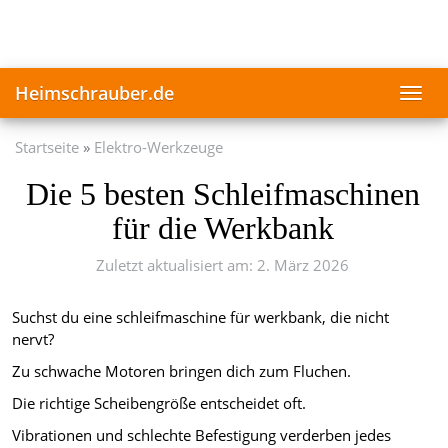
Skip
to
main
content
Heimschrauber.de
Toggl
navig
Startseite
Elektro-Werkzeuge
Die 5 besten Schleifmaschinen
für die Werkbank
Zuletzt aktualisiert am: 2. März 2026
Suchst du eine schleifmaschine für werkbank, die nicht
nervt?
Zu schwache Motoren bringen dich zum Fluchen.
Die richtige Scheibengröße entscheidet oft.
Vibrationen und schlechte Befestigung verderben jedes