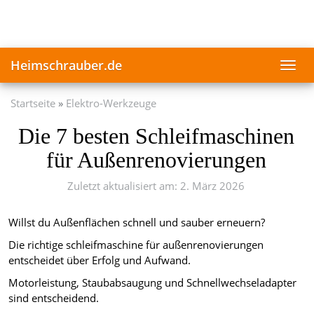
Skip
to
main
content
Heimschrauber.de
Toggl
navig
Startseite
Elektro-Werkzeuge
Die 7 besten Schleifmaschinen
für Außenrenovierungen
Zuletzt aktualisiert am: 2. März 2026
Willst du Außenflächen schnell und sauber erneuern?
Die richtige schleifmaschine für außenrenovierungen
entscheidet über Erfolg und Aufwand.
Motorleistung, Staubabsaugung und Schnellwechseladapter
sind entscheidend.