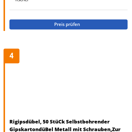
Preis prüfen
Rigipsdübel, 50 StüCk Selbstbohrender
GipskartondüBel Metall mit Schrauben,​Zur