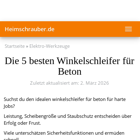
Skip
to
main
content
Heimschrauber.de
Toggl
navig
Startseite
Elektro-Werkzeuge
Die 5 besten Winkelschleifer für
Beton
Zuletzt aktualisiert am: 2. März 2026
Suchst du den idealen winkelschleifer für beton für harte
Jobs?
Leistung, Scheibengröße und Staubschutz entscheiden über
Erfolg oder Frust.
Viele unterschätzen Sicherheitsfunktionen und ermüden
schnell.