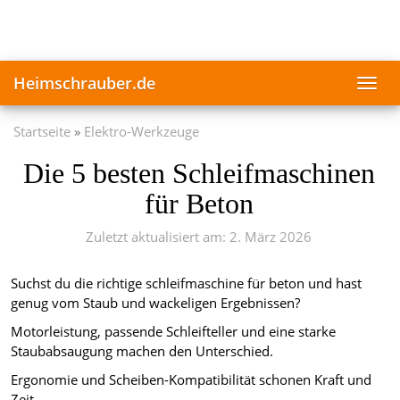
Skip
to
main
content
Heimschrauber.de
Toggl
navig
Startseite
Elektro-Werkzeuge
Die 5 besten Schleifmaschinen
für Beton
Zuletzt aktualisiert am: 2. März 2026
Suchst du die richtige schleifmaschine für beton und hast
genug vom Staub und wackeligen Ergebnissen?
Motorleistung, passende Schleifteller und eine starke
Staubabsaugung machen den Unterschied.
Ergonomie und Scheiben-Kompatibilität schonen Kraft und
Zeit.