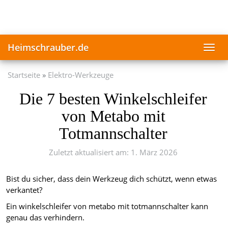
Skip
to
main
content
Heimschrauber.de
Toggl
navig
Startseite
Elektro-Werkzeuge
Die 7 besten Winkelschleifer
von Metabo mit
Totmannschalter
Zuletzt aktualisiert am: 1. März 2026
Bist du sicher, dass dein Werkzeug dich schützt, wenn etwas
verkantet?
Ein winkelschleifer von metabo mit totmannschalter kann
genau das verhindern.