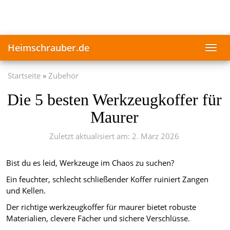
Skip
to
main
content
Heimschrauber.de
Toggl
navig
Startseite
Zubehör
Die 5 besten Werkzeugkoffer für
Maurer
Zuletzt aktualisiert am: 2. März 2026
Bist du es leid, Werkzeuge im Chaos zu suchen?
Ein feuchter, schlecht schließender Koffer ruiniert Zangen
und Kellen.
Der richtige werkzeugkoffer für maurer bietet robuste
Materialien, clevere Fächer und sichere Verschlüsse.