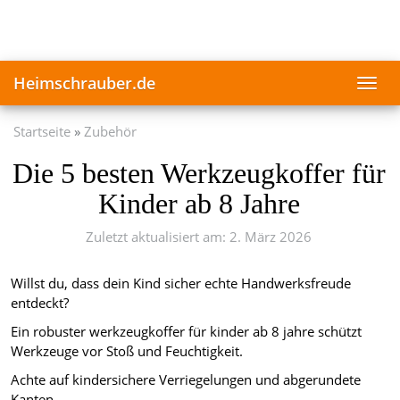
Skip
to
main
content
Heimschrauber.de
Toggl
navig
Startseite
Zubehör
Die 5 besten Werkzeugkoffer für
Kinder ab 8 Jahre
Zuletzt aktualisiert am: 2. März 2026
Willst du, dass dein Kind sicher echte Handwerksfreude
entdeckt?
Ein robuster werkzeugkoffer für kinder ab 8 jahre schützt
Werkzeuge vor Stoß und Feuchtigkeit.
Achte auf kindersichere Verriegelungen und abgerundete
Kanten.