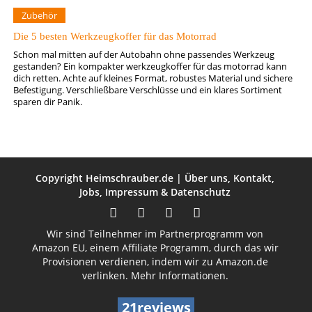
Zubehör
Die 5 besten Werkzeugkoffer für das Motorrad
Schon mal mitten auf der Autobahn ohne passendes Werkzeug
gestanden? Ein kompakter werkzeugkoffer für das motorrad kann
dich retten. Achte auf kleines Format, robustes Material und sichere
Befestigung. Verschließbare Verschlüsse und ein klares Sortiment
sparen dir Panik.
Copyright
Heimschrauber.de
|
Über uns
,
Kontakt
,
Jobs
,
Impressum
&
Datenschutz
Wir sind Teilnehmer im Partnerprogramm von
Amazon EU, einem Affiliate Programm, durch das wir
Provisionen verdienen, indem wir zu Amazon.de
verlinken.
Mehr Informationen.
21reviews