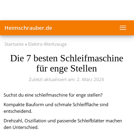
Skip
to
main
content
Heimschrauber.de
Toggl
navig
Startseite
Elektro-Werkzeuge
Die 7 besten Schleifmaschine
für enge Stellen
Zuletzt aktualisiert am: 2. März 2026
Suchst du eine schleifmaschine für enge stellen?
Kompakte Bauform und schmale Schleiffläche sind
entscheidend.
Drehzahl, Oszillation und passende Schleifblätter machen
den Unterschied.