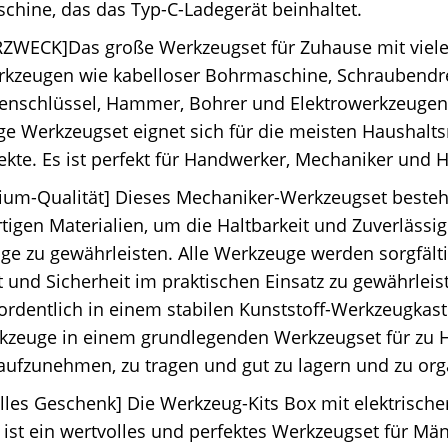
hine, das das Typ-C-Ladegerät beinhaltet.
ZWECK]Das große Werkzeugset für Zuhause mit viele
kzeugen wie kabelloser Bohrmaschine, Schraubendr
enschlüssel, Hammer, Bohrer und Elektrowerkzeugen 
ige Werkzeugset eignet sich für die meisten Haushalt
ekte. Es ist perfekt für Handwerker, Mechaniker und H
ium-Qualität] Dieses Mechaniker-Werkzeugset besteh
igen Materialien, um die Haltbarkeit und Zuverlässig
e zu gewährleisten. Alle Werkzeuge werden sorgfälti
ät und Sicherheit im praktischen Einsatz zu gewährlei
rdentlich in einem stabilen Kunststoff-Werkzeugkas
rkzeuge in einem grundlegenden Werkzeugset für zu 
aufzunehmen, zu tragen und gut zu lagern und zu org
olles Geschenk] Die Werkzeug-Kits Box mit elektrisc
 ist ein wertvolles und perfektes Werkzeugset für Mä