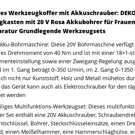
iges Werkzeugkoffer mit Akkuschrauber: DEK
kasten mit 20 V Rosa Akkubohrer für Fraue
ratur Grundlegende Werkzeugsets
Akku-Bohrmaschine: Diese 20V Bohrmaschine verfügt 
es Drehmoment von 40 Nm und ist mit einer 18+1-st
enteinstellung sowie einer Zweigang-Regelung ausge
l im 1. Gang beträgt 0–350 U/min, im 2. Gang 0–1350
ich nicht nur Kunststoff, Holz und Metall mühelos du
das Gerät kann auch als Elektroschrauber für den t
et werden
iliges Multifunktions-Werkzeugset: Dieses multifunkt
r Set enthält eine 20V Akkuschrauber, Schraubendreh
tschlüssel, Bohrer, Steckschlüsseleinsätze, einen Dreh
, einen Meißelhammer, eine Hammerschlaghülse, ein