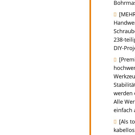
Bohrmasc
[MEHR
Handwer
Schraub
238-teil
DIY-Proj
[Prem
hochwert
Werkzeug
Stabilit
werden o
Alle We
einfach 
[Als t
kabellos