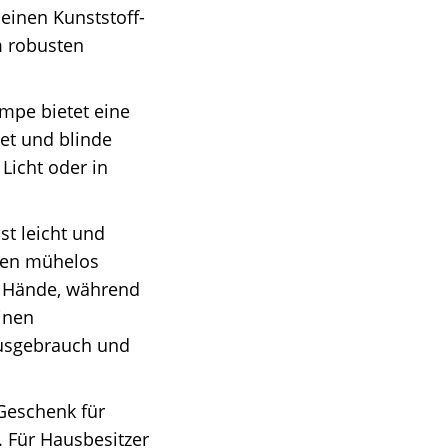
einen Kunststoff-
m robusten
mpe bietet eine
tet und blinde
Licht oder in
st leicht und
auen mühelos
r Hände, während
inen
ausgebrauch und
 Geschenk für
. Für Hausbesitzer