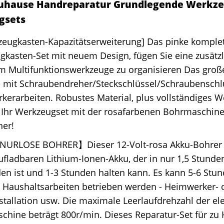
uhause Handreparatur Grundlegende Werkz
gsets
zeugkasten-Kapazitätserweiterung] Das pinke komplet
kasten-Set mit neuem Design, fügen Sie eine zusätz
um Multifunktionswerkzeuge zu organisieren Das groß
 mit Schraubendreher/Steckschlüssel/Schraubenschlü
erarbeiten. Robustes Material, plus vollständiges 
Ihr Werkzeugset mit der rosafarbenen Bohrmaschin
her!
URLOSE BOHRER】Dieser 12-Volt-rosa Akku-Bohrer h
fladbaren Lithium-Ionen-Akku, der in nur 1,5 Stunden
en ist und 1-3 Stunden halten kann. Es kann 5-6 Stun
 Haushaltsarbeiten betrieben werden - Heimwerker- 
tallation usw. Die maximale Leerlaufdrehzahl der el
hine beträgt 800r/min. Dieses Reparatur-Set für zu