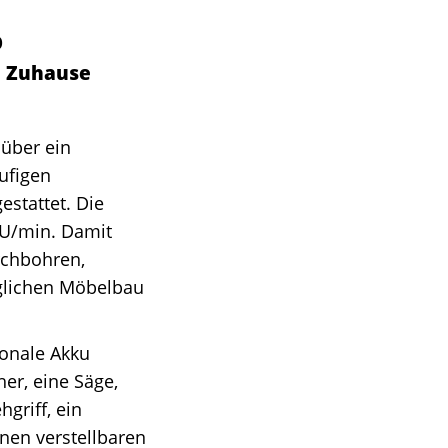
O
n Zuhause
über ein
ufigen
stattet. Die
 U/min. Damit
rchbohren,
äglichen Möbelbau
ionale Akku
er, eine Säge,
griff, ein
en verstellbaren