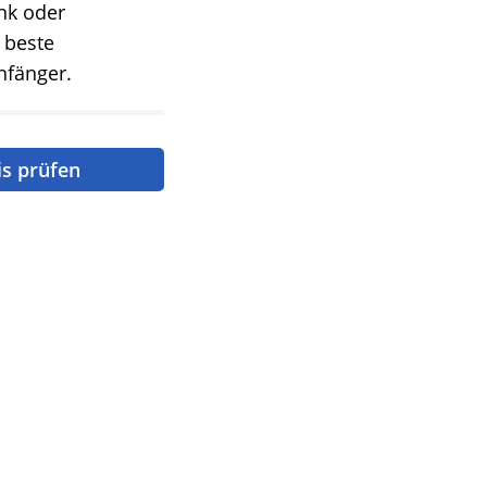
nk oder
 beste
nfänger.
is prüfen