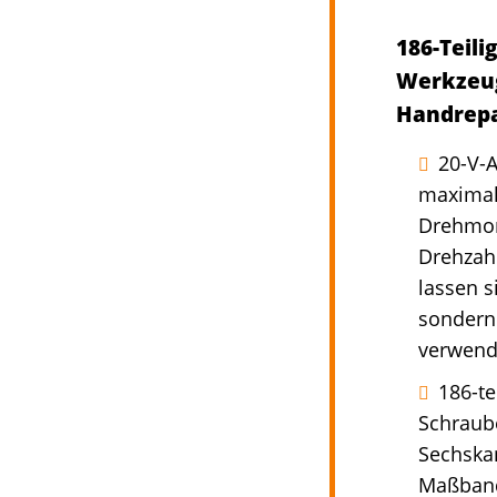
186-Teil
Werkzeug
Handrepa
20-V-
maximal
Drehmom
Drehzah
lassen s
sondern 
verwend
186-te
Schraube
Sechskan
Maßband