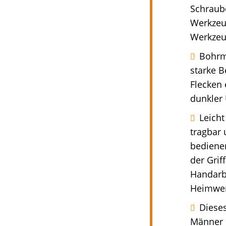
Schraube
Werkzeug
Werkzeug
Bohrm
starke B
Flecken 
dunkler 
Leicht
tragbar
bediene
der Grif
Handarbe
Heimwer
Dieses
Männer u