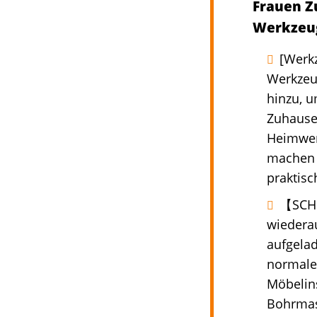
Frauen Z
Werkzeu
[Werk
Werkzeug
hinzu, 
Zuhause
Heimwerk
machen 
praktisc
【SCHN
wiederau
aufgelad
normale
Möbelins
Bohrmasc