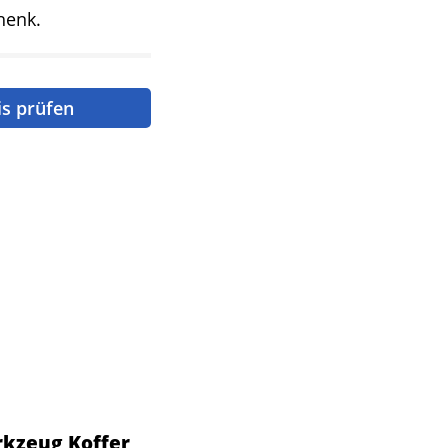
henk.
is prüfen
kzeug Koffer