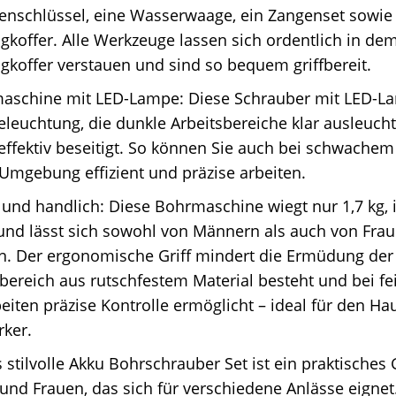
nschlüssel, eine Wasserwaage, ein Zangenset sowie 
koffer. Alle Werkzeuge lassen sich ordentlich in de
koffer verstauen und sind so bequem griffbereit.
aschine mit LED-Lampe: Diese Schrauber mit LED-La
eleuchtung, die dunkle Arbeitsbereiche klar ausleuch
effektiv beseitigt. So können Sie auch bei schwachem 
Umgebung effizient und präzise arbeiten.
 und handlich: Diese Bohrmaschine wiegt nur 1,7 kg, i
 und lässt sich sowohl von Männern als auch von Fr
n. Der ergonomische Griff mindert die Ermüdung de
fbereich aus rutschfestem Material besteht und bei fe
iten präzise Kontrolle ermöglicht – ideal für den H
ker.
 stilvolle Akku Bohrschrauber Set ist ein praktisches
nd Frauen, das sich für verschiedene Anlässe eignet