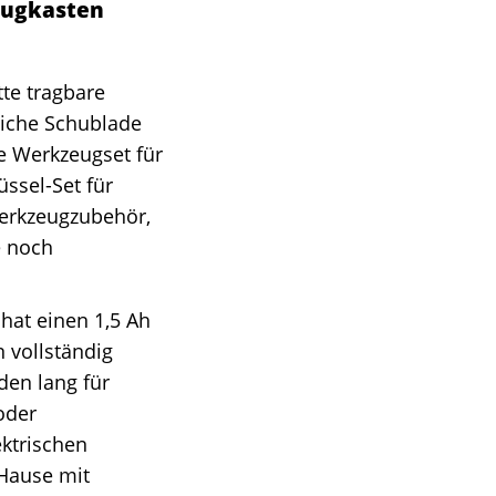
eugkasten
te tragbare
liche Schublade
e Werkzeugset für
ssel-Set für
Werkzeugzubehör,
e noch
at einen 1,5 Ah
 vollständig
den lang für
oder
ektrischen
 Hause mit