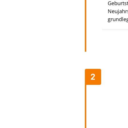
Geburts
Neujahrs
grundle