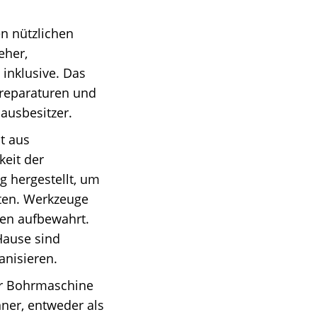
n nützlichen
eher,
inklusive. Das
sreparaturen und
ausbesitzer.
t aus
keit der
g hergestellt, um
sten. Werkzeuge
ten aufbewahrt.
Hause sind
anisieren.
her Bohrmaschine
nner, entweder als