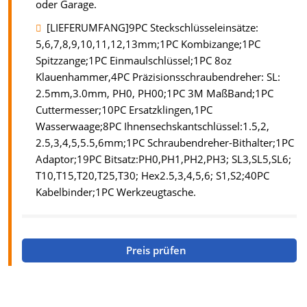
oder Garage.
[LIEFERUMFANG]9PC Steckschlüsseleinsätze:
5,6,7,8,9,10,11,12,13mm;1PC Kombizange;1PC
Spitzzange;1PC Einmaulschlüssel;1PC 8oz
Klauenhammer,4PC Präzisionsschraubendreher: SL:
2.5mm,3.0mm, PH0, PH00;1PC 3M MaßBand;1PC
Cuttermesser;10PC Ersatzklingen,1PC
Wasserwaage;8PC Ihnensechskantschlüssel:1.5,2,
2.5,3,4,5,5.5,6mm;1PC Schraubendreher-Bithalter;1PC
Adaptor;19PC Bitsatz:PH0,PH1,PH2,PH3; SL3,SL5,SL6;
T10,T15,T20,T25,T30; Hex2.5,3,4,5,6; S1,S2;40PC
Kabelbinder;1PC Werkzeugtasche.
Preis prüfen