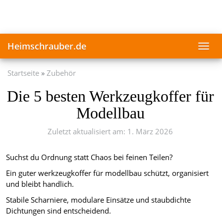
Skip
to
main
content
Heimschrauber.de
Toggl
navig
Startseite
Zubehör
Die 5 besten Werkzeugkoffer für
Modellbau
Zuletzt aktualisiert am: 1. März 2026
Suchst du Ordnung statt Chaos bei feinen Teilen?
Ein guter werkzeugkoffer für modellbau schützt, organisiert
und bleibt handlich.
Stabile Scharniere, modulare Einsätze und staubdichte
Dichtungen sind entscheidend.