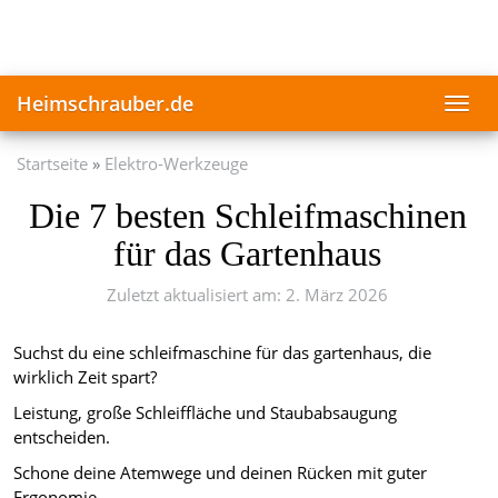
Skip
to
main
content
Heimschrauber.de
Toggl
navig
Startseite
Elektro-Werkzeuge
Die 7 besten Schleifmaschinen
für das Gartenhaus
Zuletzt aktualisiert am: 2. März 2026
Suchst du eine schleifmaschine für das gartenhaus, die
wirklich Zeit spart?
Leistung, große Schleiffläche und Staubabsaugung
entscheiden.
Schone deine Atemwege und deinen Rücken mit guter
Ergonomie.