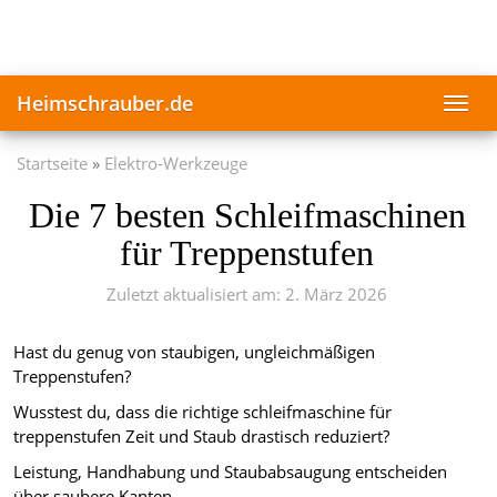
Skip
to
main
content
Heimschrauber.de
Toggl
navig
Startseite
Elektro-Werkzeuge
Die 7 besten Schleifmaschinen
für Treppenstufen
Zuletzt aktualisiert am: 2. März 2026
Hast du genug von staubigen, ungleichmäßigen
Treppenstufen?
Wusstest du, dass die richtige schleifmaschine für
treppenstufen Zeit und Staub drastisch reduziert?
Leistung, Handhabung und Staubabsaugung entscheiden
über saubere Kanten.