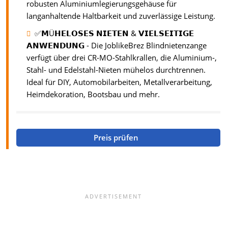
robusten Aluminiumlegierungsgehäuse für
langanhaltende Haltbarkeit und zuverlässige Leistung.
✅𝗠Ü𝗛𝗘𝗟𝗢𝗦𝗘𝗦 𝗡𝗜𝗘𝗧𝗘𝗡 & 𝗩𝗜𝗘𝗟𝗦𝗘𝗜𝗧𝗜𝗚𝗘
𝗔𝗡𝗪𝗘𝗡𝗗𝗨𝗡𝗚 - Die JoblikeBrez Blindnietenzange
verfügt über drei CR-MO-Stahlkrallen, die Aluminium-,
Stahl- und Edelstahl-Nieten mühelos durchtrennen.
Ideal für DIY, Automobilarbeiten, Metallverarbeitung,
Heimdekoration, Bootsbau und mehr.
Preis prüfen