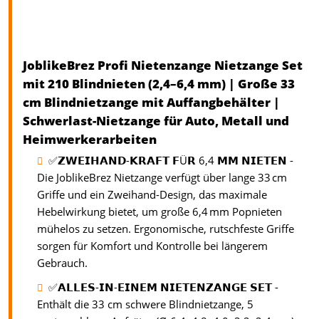
JoblikeBrez Profi Nietenzange Nietzange Set
mit 210 Blindnieten (2,4–6,4 mm) | Große 33
cm Blindnietzange mit Auffangbehälter |
Schwerlast-Nietzange für Auto, Metall und
Heimwerkerarbeiten
✅𝗭𝗪𝗘𝗜𝗛𝗔𝗡𝗗-𝗞𝗥𝗔𝗙𝗧 𝗙Ü𝗥 6,4 𝗠𝗠 𝗡𝗜𝗘𝗧𝗘𝗡 -
Die JoblikeBrez Nietzange verfügt über lange 33 cm
Griffe und ein Zweihand-Design, das maximale
Hebelwirkung bietet, um große 6,4 mm Popnieten
mühelos zu setzen. Ergonomische, rutschfeste Griffe
sorgen für Komfort und Kontrolle bei längerem
Gebrauch.
✅𝗔𝗟𝗟𝗘𝗦-𝗜𝗡-𝗘𝗜𝗡𝗘𝗠 𝗡𝗜𝗘𝗧𝗘𝗡𝗭𝗔𝗡𝗚𝗘 𝗦𝗘𝗧 -
Enthält die 33 cm schwere Blindnietzange, 5