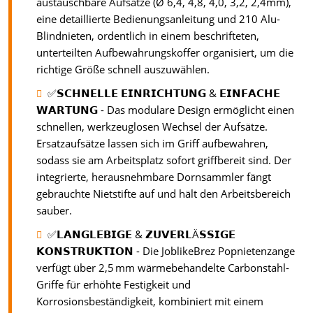
austauschbare Aufsätze (Ø 6,4, 4,8, 4,0, 3,2, 2,4mm),
eine detaillierte Bedienungsanleitung und 210 Alu-
Blindnieten, ordentlich in einem beschrifteten,
unterteilten Aufbewahrungskoffer organisiert, um die
richtige Größe schnell auszuwählen.
✅𝗦𝗖𝗛𝗡𝗘𝗟𝗟𝗘 𝗘𝗜𝗡𝗥𝗜𝗖𝗛𝗧𝗨𝗡𝗚 & 𝗘𝗜𝗡𝗙𝗔𝗖𝗛𝗘
𝗪𝗔𝗥𝗧𝗨𝗡𝗚 - Das modulare Design ermöglicht einen
schnellen, werkzeuglosen Wechsel der Aufsätze.
Ersatzaufsätze lassen sich im Griff aufbewahren,
sodass sie am Arbeitsplatz sofort griffbereit sind. Der
integrierte, herausnehmbare Dornsammler fängt
gebrauchte Nietstifte auf und hält den Arbeitsbereich
sauber.
✅𝗟𝗔𝗡𝗚𝗟𝗘𝗕𝗜𝗚𝗘 & 𝗭𝗨𝗩𝗘𝗥𝗟Ä𝗦𝗦𝗜𝗚𝗘
𝗞𝗢𝗡𝗦𝗧𝗥𝗨𝗞𝗧𝗜𝗢𝗡 - Die JoblikeBrez Popnietenzange
verfügt über 2,5 mm wärmebehandelte Carbonstahl-
Griffe für erhöhte Festigkeit und
Korrosionsbeständigkeit, kombiniert mit einem