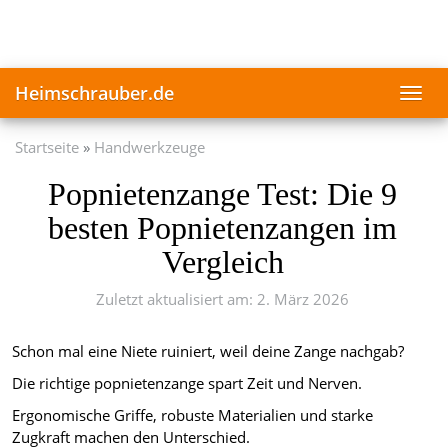
Skip
to
main
content
Heimschrauber.de
Toggl
navig
Startseite
Handwerkzeuge
Popnietenzange Test: Die 9
besten Popnietenzangen im
Vergleich
Zuletzt aktualisiert am: 2. März 2026
Schon mal eine Niete ruiniert, weil deine Zange nachgab?
Die richtige popnietenzange spart Zeit und Nerven.
Ergonomische Griffe, robuste Materialien und starke
Zugkraft machen den Unterschied.