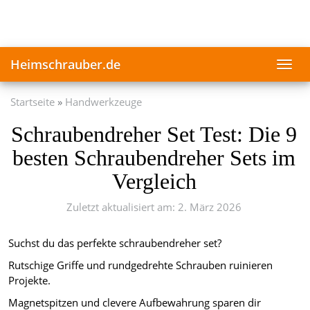
Skip
to
main
content
Heimschrauber.de
Toggl
navig
Startseite
Handwerkzeuge
Schraubendreher Set Test: Die 9
besten Schraubendreher Sets im
Vergleich
Zuletzt aktualisiert am: 2. März 2026
Suchst du das perfekte schraubendreher set?
Rutschige Griffe und rundgedrehte Schrauben ruinieren
Projekte.
Magnetspitzen und clevere Aufbewahrung sparen dir