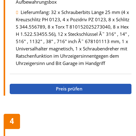
Aufbewahrungsbox
Lieferumfang: 32 x Schrauberbits Länge 25 mm (4 x
Kreuzschlitz PH 0123, 4 x Pozidriv PZ 0123, 8 x Schlitz
S 344.556789, 8 x Torx T 810152025273040, 8 x Hex
H 1.522.53455.56), 12 x Steckschlüssel Ã˜ 316" , 14" ,
516" , 1132" , 38" , 716" inch Ã˜ 678101113 mm, 1 x
Universalhalter magnetisch, 1 x Schraubendreher mit
Ratschenfunktion im Uhrzeigersinnentgegen dem
Uhrzeigersinn und Bit Garage im Handgriff
Preis prüfen