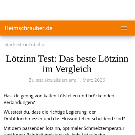
Skip
to
main
content
Heimschrauber.de
Toggl
navig
Startseite
Zubehör
Lötzinn Test: Das beste Lötzinn
im Vergleich
Zuletzt aktualisiert am: 1. März 2026
Hast du genug von kalten Lötstellen und bröckelnden
Verbindungen?
Wusstest du, dass die richtige Legierung, der
Drahtdurchmesser und das Flussmittel entscheidend sind?
Mit dem passenden lötzinn, optimaler Schmelztemperatur
und hoher Reinheit meisterst du jede Lötaufgabe.