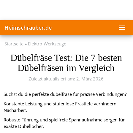
Skip
to
main
content
Heimschrauber.de
Toggl
navig
Startseite
Elektro-Werkzeuge
Dübelfräse Test: Die 7 besten
Dübelfräsen im Vergleich
Zuletzt aktualisiert am: 2. März 2026
Suchst du die perfekte dübelfräse für präzise Verbindungen?
Konstante Leistung und stufenlose Frästiefe verhindern
Nacharbeit.
Robuste Führung und spielfreie Spannaufnahme sorgen für
exakte Dübellöcher.