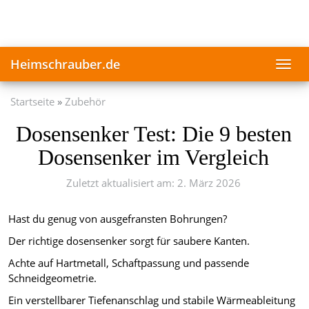
Skip
to
main
content
Heimschrauber.de
Toggl
navig
Startseite
Zubehör
Dosensenker Test: Die 9 besten
Dosensenker im Vergleich
Zuletzt aktualisiert am: 2. März 2026
Hast du genug von ausgefransten Bohrungen?
Der richtige dosensenker sorgt für saubere Kanten.
Achte auf Hartmetall, Schaftpassung und passende
Schneidgeometrie.
Ein verstellbarer Tiefenanschlag und stabile Wärmeableitung