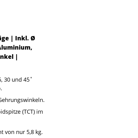
e | Inkl. Ø
Aluminium,
inkel |
5, 30 und 45˚
.
Gehrungswinkeln.
dspitze (TCT) im
 von nur 5,8 kg.