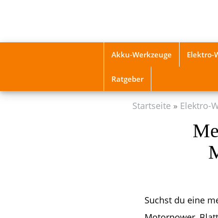
Skip
to
main
content
Akku-Werkzeuge
Elektro
Ratgeber
Startseite
Elektro-
Met
M
Suchst du eine me
Motorpower, Blatt