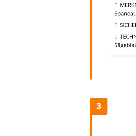
MERKM
Späneau
SICHE
TECHN
Sägeblat