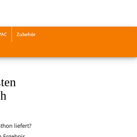
VAC
Zubehör
sten
ch
hon liefert?
n Ergebnis.