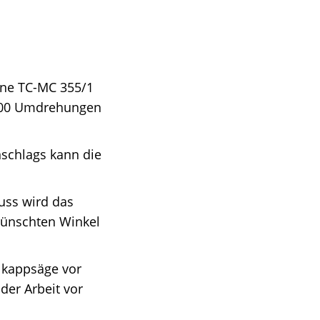
hine TC-MC 355/1
4.200 Umdrehungen
nschlags kann die
uss wird das
ewünschten Winkel
llkappsäge vor
er Arbeit vor