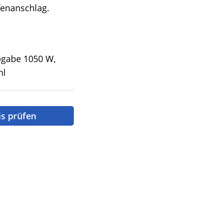
fenanschlag.
gabe 1050 W,
hl
is prüfen