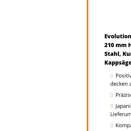
Evolutio
210 mm H
Stahl, Ku
Kappsäg
Positi
decken a
Präzi
Japan
Lieferum
Kompak