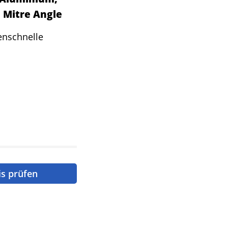
˚ Mitre Angle
enschnelle
is prüfen