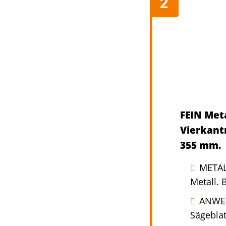
FEIN Met
Vierkant
355 mm.
METAL
Metall. 
ANWEND
Sägeblat