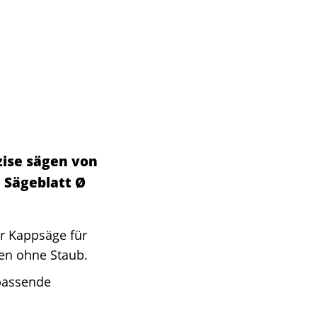
zise sägen von
 Sägeblatt Ø
r Kappsäge für
iten ohne Staub.
 passende