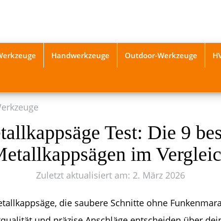
-Werkzeuge
Handwerkzeuge
Outdoor-Werkzeuge
H
Werkzeuge
allkappsäge Test: Die 9 be
etallkappsägen im Verglei
Zuletzt aktualisiert am: 2. März 2026
tallkappsäge, die saubere Schnitte ohne Funkenmarat
qualität und präzise Anschläge entscheiden über dei