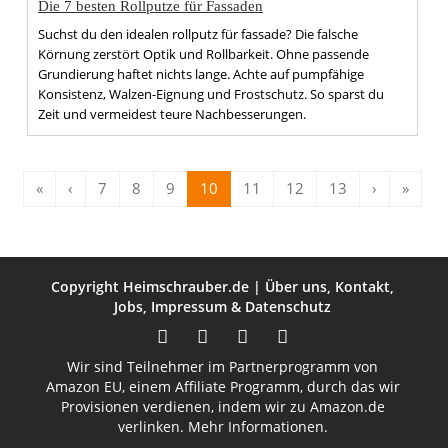
Die 7 besten Rollputze für Fassaden
Suchst du den idealen rollputz für fassade? Die falsche
Körnung zerstört Optik und Rollbarkeit. Ohne passende
Grundierung haftet nichts lange. Achte auf pumpfähige
Konsistenz, Walzen-Eignung und Frostschutz. So sparst du
Zeit und vermeidest teure Nachbesserungen.
«
‹
7
8
9
10
11
12
13
›
»
Copyright
Heimschrauber.de
|
Über uns
,
Kontakt
,
Jobs
,
Impressum
&
Datenschutz
Wir sind Teilnehmer im Partnerprogramm von
Amazon EU, einem Affiliate Programm, durch das wir
Provisionen verdienen, indem wir zu Amazon.de
verlinken.
Mehr Informationen.