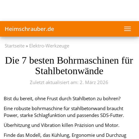
Skip
to
main
content
Heimschrauber.de
Toggl
navig
Startseite
Elektro-Werkzeuge
Die 7 besten Bohrmaschinen für
Stahlbetonwände
Zuletzt aktualisiert am: 2. März 2026
Bist du bereit, ohne Frust durch Stahlbeton zu bohren?
Eine robuste bohrmaschine für stahlbetonwand braucht
Power, starke Schlagfunktion und passendes SDS-Futter.
Überhitzung und Vibration killen Präzision und Motor.
Finde das Modell, das Kühlung, Ergonomie und Durchzug