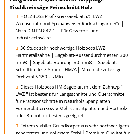
Tischkreissäge Feinschnitt Holz
HOLZBOSS Profi-Kreissägeblatt 👉 LWZ
Wechselzahn mit Spanabweiser Rückschlagarm 👈 │
Nach DIN EN 847-1 │ Für Gewerbe- und
Industrieeinsätze
30 Stück sehr hochwertige Holzboss LWZ-
Hartmetallzähne │ Sägeblatt-Aussendurchmesser: 300
mmØ │ Sägeblatt-Bohrung: 30 mmØ │ Sägeblatt-
Schnittbreite: 2,8 mm │HM/A│ Maximale zulässige
Drehzahl 6.350 U./Min.
Dieses Holzboss HM-Sägeblatt mit dem Zahntyp "
LWZ " ist bestens für Längsschnitte und Querschnitte
für Präzisionschnitte in Naturholz Spanplatten
Furnierplatten sowie Mehrschichtplatten und Hartholz
oder Brennholz bestens geeignet
Extrem stabiler Grundkörper aus sehr hochwertigem
gehärtetem und poliertem Stahl │Premium Qualität für