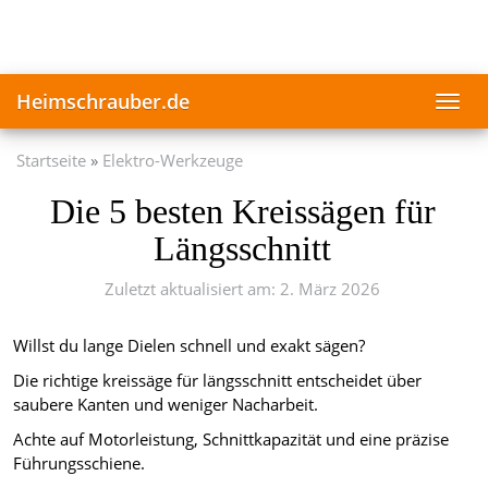
Skip
to
main
content
Heimschrauber.de
Toggl
navig
Startseite
Elektro-Werkzeuge
Die 5 besten Kreissägen für
Längsschnitt
Zuletzt aktualisiert am: 2. März 2026
Willst du lange Dielen schnell und exakt sägen?
Die richtige kreissäge für längsschnitt entscheidet über
saubere Kanten und weniger Nacharbeit.
Achte auf Motorleistung, Schnittkapazität und eine präzise
Führungsschiene.