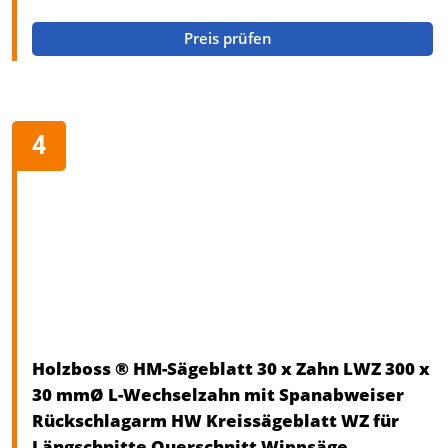
Preis prüfen
Holzboss ® HM-Sägeblatt 30 x Zahn LWZ 300 x
30 mmØ L-Wechselzahn mit Spanabweiser
Rückschlagarm HW Kreissägeblatt WZ für
Längschnitte Querschnitt Wippsäge