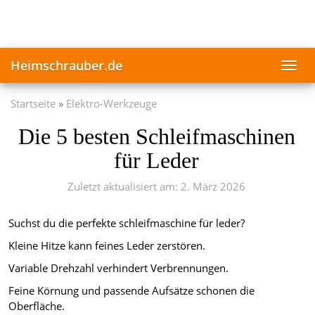
Skip
to
main
content
Heimschrauber.de
Toggl
navig
Startseite
Elektro-Werkzeuge
Die 5 besten Schleifmaschinen
für Leder
Zuletzt aktualisiert am: 2. März 2026
Suchst du die perfekte schleifmaschine für leder?
Kleine Hitze kann feines Leder zerstören.
Variable Drehzahl verhindert Verbrennungen.
Feine Körnung und passende Aufsätze schonen die
Oberfläche.