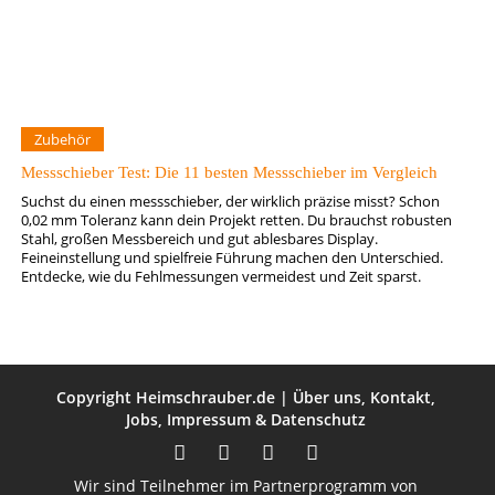
Zubehör
Messschieber Test: Die 11 besten Messschieber im Vergleich
Suchst du einen messschieber, der wirklich präzise misst? Schon
0,02 mm Toleranz kann dein Projekt retten. Du brauchst robusten
Stahl, großen Messbereich und gut ablesbares Display.
Feineinstellung und spielfreie Führung machen den Unterschied.
Entdecke, wie du Fehlmessungen vermeidest und Zeit sparst.
Copyright
Heimschrauber.de
|
Über uns
,
Kontakt
,
Jobs
,
Impressum
&
Datenschutz
Wir sind Teilnehmer im Partnerprogramm von