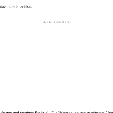
tuell eine Provision.
ichteten und wertigen Eindruck. Die Verwendung von vergütetem Alum