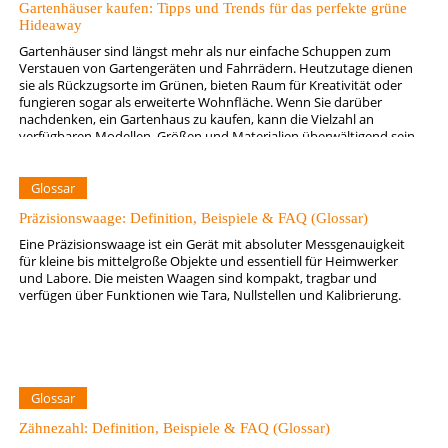
Gartenhäuser kaufen: Tipps und Trends für das perfekte grüne
Hideaway
Gartenhäuser sind längst mehr als nur einfache Schuppen zum
Verstauen von Gartengeräten und Fahrrädern. Heutzutage dienen
sie als Rückzugsorte im Grünen, bieten Raum für Kreativität oder
fungieren sogar als erweiterte Wohnfläche. Wenn Sie darüber
nachdenken, ein Gartenhaus zu kaufen, kann die Vielzahl an
verfügbaren Modellen, Größen und Materialien überwältigend sein.
Doch mit ein paar grundlegenden…
Glossar
Präzisionswaage: Definition, Beispiele & FAQ (Glossar)
Eine Präzisionswaage ist ein Gerät mit absoluter Messgenauigkeit
für kleine bis mittelgroße Objekte und essentiell für Heimwerker
und Labore. Die meisten Waagen sind kompakt, tragbar und
verfügen über Funktionen wie Tara, Nullstellen und Kalibrierung.
Glossar
Zähnezahl: Definition, Beispiele & FAQ (Glossar)