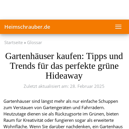
Skip
to
main
content
Heimschrauber.de
Toggl
navig
Startseite
Glossar
Gartenhäuser kaufen: Tipps und
Trends für das perfekte grüne
Hideaway
Zuletzt aktualisiert am: 28. Februar 2025
Gartenhäuser sind längst mehr als nur einfache Schuppen
zum Verstauen von Gartengeräten und Fahrrädern.
Heutzutage dienen sie als Rückzugsorte im Grünen, bieten
Raum für Kreativität oder fungieren sogar als erweiterte
Wohnfläche. Wenn Sie darüber nachdenken, ein Gartenhaus