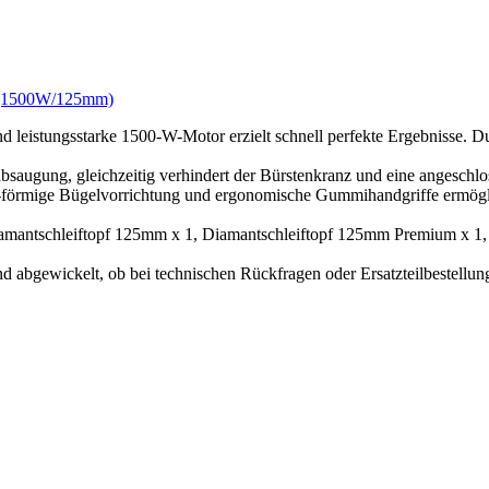
f (1500W/125mm)
sstarke 1500-W-Motor erzielt schnell perfekte Ergebnisse. Durch 
ugung, gleichzeitig verhindert der Bürstenkranz und eine angeschlos
mige Bügelvorrichtung und ergonomische Gummihandgriffe ermögliche
antschleiftopf 125mm x 1, Diamantschleiftopf 125mm Premium x 1, 
bgewickelt, ob bei technischen Rückfragen oder Ersatzteilbestellung. 