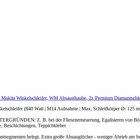
t Makita Winkelschleifer, WM Absaughaube, 2x Premium Diamantschle
er (840 Watt | M14 Aufnahme | Max. Schleifkörper Ø: 125 mm) 
EN: Z. B. bei der Fliesenerneuerung, Egalisieren von Bö
, Beschichtungen, Teppichkleber
enten belegt. Extra große Absauglöcher - weniger Abrieb am Seg