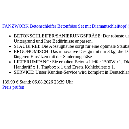
FANZWORK Betonschleifer Betonfräse Set mit Diamantschleiftop
BETONSCHLEIFER/SANIERUNGSFRÄSE: Der robuste und leistung
Untergrund und Ihre Bedürfnisse anpassen.
STAUBFREI: Die Absaughaube sorgt für eine optimale Staubabsa
ERGONOMISCH: Das innovative Design mit nur 3 kg, die D-för
längeren Einsätzen mit der Sanierungsfräse
LIEFERUMFANG: Sie erhalten Betonschleifer 1500W x1, Diam
Handgriff x 1, Tragbox x 1 und Ersatz Kohlebürste x 1.
SERVICE: Unser Kunden-Service wird komplett in Deutschland a
139,99 €
Stand: 06.08.2026 23:39 Uhr
Preis prüfen