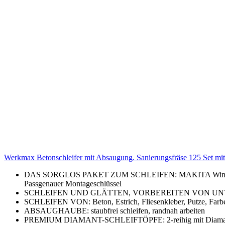
Werkmax Betonschleifer mit Absaugung. Sanierungsfräse 125 Set mi
DAS SORGLOS PAKET ZUM SCHLEIFEN: MAKITA Winkelschleif
Passgenauer Montageschlüssel
SCHLEIFEN UND GLÄTTEN, VORBEREITEN VON UNTERGRÜND
SCHLEIFEN VON: Beton, Estrich, Fliesenkleber, Putze, Farbe
ABSAUGHAUBE: staubfrei schleifen, randnah arbeiten
PREMIUM DIAMANT-SCHLEIFTÖPFE: 2-reihig mit Diamantsegm