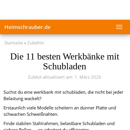
Skip
to
main
content
Heimschrauber.de
Toggl
navig
Startseite
Zubehör
Die 11 besten Werkbänke mit
Schubladen
Zuletzt aktualisiert am: 1. März 2026
Suchst du eine werkbank mit schubladen, die nicht bei jeder
Belastung wackelt?
Erstaunlich viele Modelle scheitern an dünner Platte und
schwachen Schweißnähten.
Finde stabilen Stahlrahmen, belastbare Schubladen und
sichere Rollen — so arbeitest du effizienter.