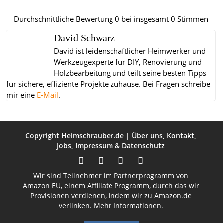
Durchschnittliche Bewertung
0
bei insgesamt
0
Stimmen
David Schwarz
David ist leidenschaftlicher Heimwerker und
Werkzeugexperte für DIY, Renovierung und
Holzbearbeitung und teilt seine besten Tipps
für sichere, effiziente Projekte zuhause.
Bei Fragen schreibe
mir eine
E-Mail
.
Copyright
Heimschrauber.de
|
Über uns
,
Kontakt
,
Jobs
,
Impressum
&
Datenschutz
Wir sind Teilnehmer im Partnerprogramm von
Amazon EU, einem Affiliate Programm, durch das wir
Provisionen verdienen, indem wir zu Amazon.de
verlinken.
Mehr Informationen.