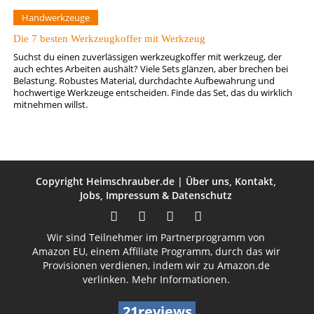
Handwerkzeuge
Die 7 besten Werkzeugkoffer mit Werkzeug
Suchst du einen zuverlässigen werkzeugkoffer mit werkzeug, der
auch echtes Arbeiten aushält? Viele Sets glänzen, aber brechen bei
Belastung. Robustes Material, durchdachte Aufbewahrung und
hochwertige Werkzeuge entscheiden. Finde das Set, das du wirklich
mitnehmen willst.
Copyright
Heimschrauber.de
|
Über uns
,
Kontakt
,
Jobs
,
Impressum
&
Datenschutz
Wir sind Teilnehmer im Partnerprogramm von
Amazon EU, einem Affiliate Programm, durch das wir
Provisionen verdienen, indem wir zu Amazon.de
verlinken.
Mehr Informationen.
21reviews