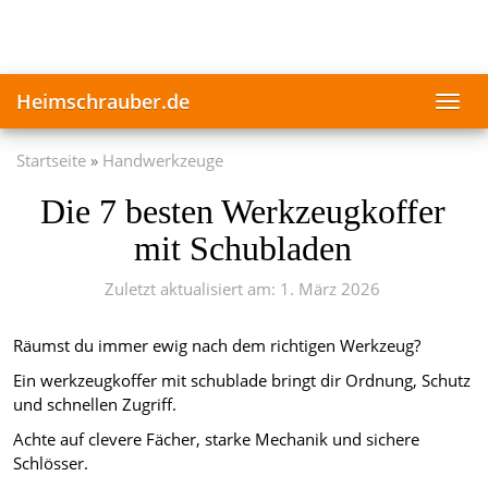
Skip
to
main
content
Heimschrauber.de
Toggl
navig
Startseite
Handwerkzeuge
Die 7 besten Werkzeugkoffer
mit Schubladen
Zuletzt aktualisiert am: 1. März 2026
Räumst du immer ewig nach dem richtigen Werkzeug?
Ein werkzeugkoffer mit schublade bringt dir Ordnung, Schutz
und schnellen Zugriff.
Achte auf clevere Fächer, starke Mechanik und sichere
Schlösser.