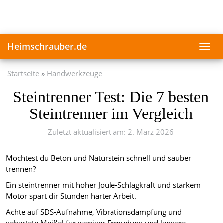
Skip
to
main
content
Heimschrauber.de
Toggl
navig
Startseite
Handwerkzeuge
Steintrenner Test: Die 7 besten
Steintrenner im Vergleich
Zuletzt aktualisiert am: 2. März 2026
Möchtest du Beton und Naturstein schnell und sauber
trennen?
Ein steintrenner mit hoher Joule-Schlagkraft und starkem
Motor spart dir Stunden harter Arbeit.
Achte auf SDS-Aufnahme, Vibrationsdämpfung und
gehärtete Meißel für weniger Ermüdung und längere