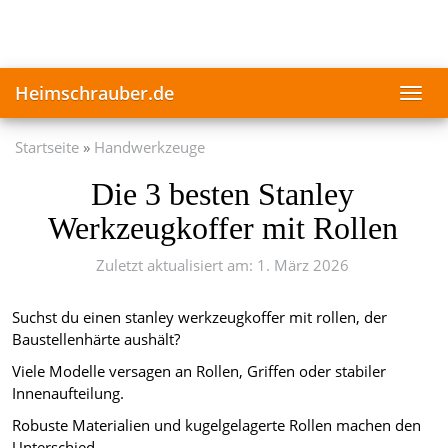
Skip
to
main
content
Heimschrauber.de
Toggl
navig
Startseite
Handwerkzeuge
Die 3 besten Stanley
Werkzeugkoffer mit Rollen
Zuletzt aktualisiert am: 1. März 2026
Suchst du einen stanley werkzeugkoffer mit rollen, der
Baustellenhärte aushält?
Viele Modelle versagen an Rollen, Griffen oder stabiler
Innenaufteilung.
Robuste Materialien und kugelgelagerte Rollen machen den
Unterschied.