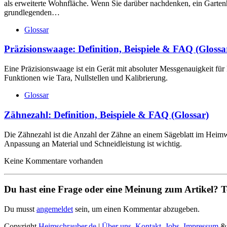
als erweiterte Wohnfläche. Wenn Sie darüber nachdenken, ein Garten
grundlegenden…
Glossar
Präzisionswaage: Definition, Beispiele & FAQ (Glossa
Eine Präzisionswaage ist ein Gerät mit absoluter Messgenauigkeit fü
Funktionen wie Tara, Nullstellen und Kalibrierung.
Glossar
Zähnezahl: Definition, Beispiele & FAQ (Glossar)
Die Zähnezahl ist die Anzahl der Zähne an einem Sägeblatt im Heimwer
Anpassung an Material und Schneidleistung ist wichtig.
Keine Kommentare vorhanden
Du hast eine Frage oder eine Meinung zum Artikel? Tei
Du musst
angemeldet
sein, um einen Kommentar abzugeben.
Copyright
Heimschrauber.de
|
Über uns
,
Kontakt
,
Jobs
,
Impressum