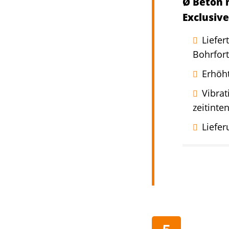
Ø Beton m
Exclusive
Liefer
Bohrfort
Erhöh
Vibra
zeitint
Liefe