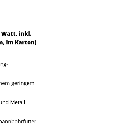
Watt, inkl.
, im Karton)
ang-
inem geringem
und Metall
pannbohrfutter