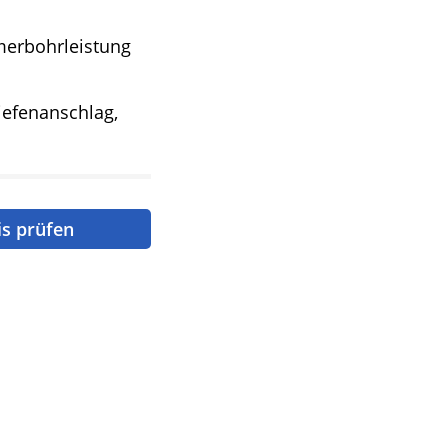
erbohrleistung
iefenanschlag,
is prüfen