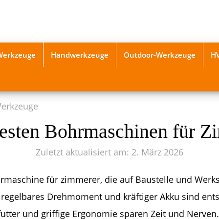
-Werkzeuge
Handwerkzeuge
Outdoor-Werkzeuge
H
Werkzeuge
besten Bohrmaschinen für Z
Zuletzt aktualisiert am: 2. März 2026
rmaschine für zimmerer, die auf Baustelle und Werks
s regelbares Drehmoment und kräftiger Akku sind ent
futter und griffige Ergonomie sparen Zeit und Nerven.