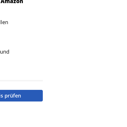
 - Amazon
llen
 und
is prüfen