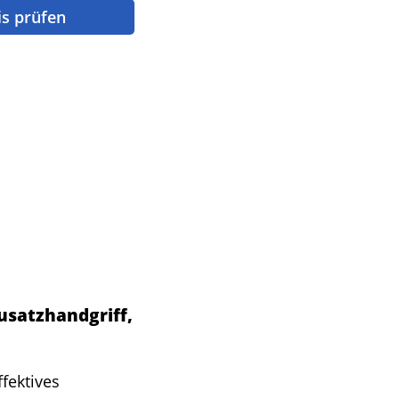
is prüfen
usatzhandgriff,
fektives