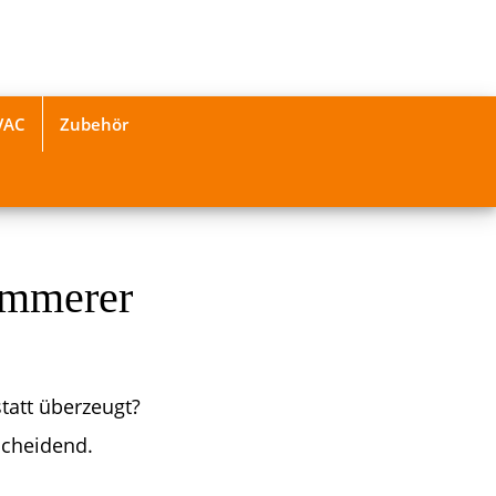
VAC
Zubehör
immerer
tatt überzeugt?
scheidend.