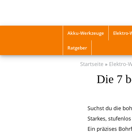
Skip
to
main
content
Akku-Werkzeuge
Elektro
Ratgeber
Startseite
Elektro-
Die 7 
Suchst du die boh
Starkes, stufenlo
Ein präzises Bohr