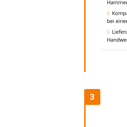
Hammerb
Kompa
bei eine
Liefer
Handwer