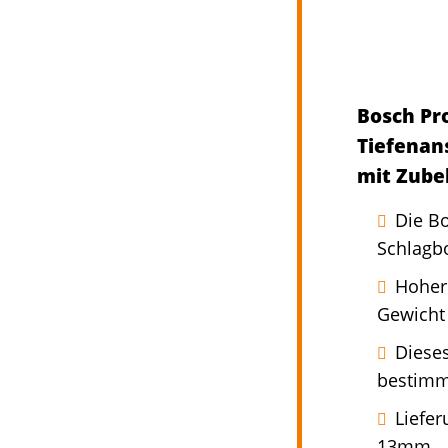
Bosch Pr
Tiefenan
mit Zube
Die B
Schlagbo
Hoher
Gewicht
Dieses
bestimm
Liefe
13mm