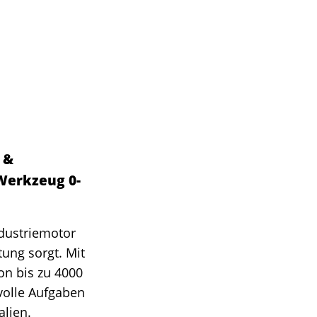
 &
 Werkzeug 0-
dustriemotor
tung sorgt. Mit
on bis zu 4000
volle Aufgaben
lien.