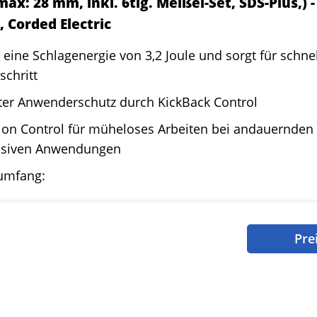
ax: 28 mm, inkl. 6tlg. Meißel-Set, SDS-Plus,)
, Corded Electric
t eine Schlagenergie von 3,2 Joule und sorgt für schne
schritt
ter Anwenderschutz durch KickBack Control
tion Control für müheloses Arbeiten bei andauernden
ensiven Anwendungen
rumfang:
Pre