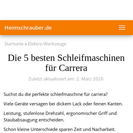
Skip
to
main
content
Heimschrauber.de
Toggl
navig
Startseite
Elektro-Werkzeuge
Die 5 besten Schleifmaschinen
für Carrera
Zuletzt aktualisiert am: 2. März 2026
Suchst du die perfekte schleifmaschine für carrera?
Viele Geräte versagen bei dickem Lack oder feinen Kanten.
Leistung, stufenlose Drehzahl, ergonomischer Griff und
Staubabsaugung entscheiden.
Schon kleine Unterschiede sparen Zeit und Nacharbeit.