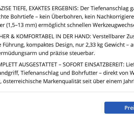
ZISE TIEFE, EXAKTES ERGEBNIS: Der Tiefenanschlag ga
hte Bohrtiefe – kein Überbohren, kein Nachkorrigier
ter (1,5–13 mm) ermöglicht schnellen Werkzeugwechse
ICHER & KOMFORTABEL IN DER HAND: Verstellbarer Zus
 Führung, kompaktes Design, nur 2,33 kg Gewicht – 
 ermüdungsarm und präzise steuerbar.
PLETT AUSGESTATTET – SOFORT EINSATZBEREIT: Lief
ndgriff, Tiefenanschlag und Bohrfutter – direkt vo
, österreichische Markenqualität seit über einem Jah
Pre