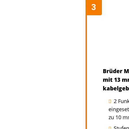
Brüder M
mit 13 m
kabelgebu
2 Fun
eingeset
zu 10 mm
Stufen