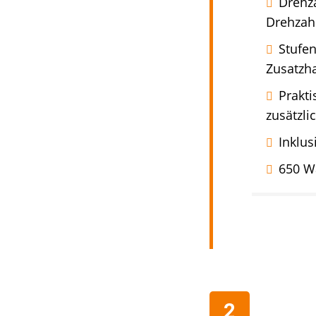
Drehza
Drehzahl
Stufen
Zusatzha
Prakt
zusätzli
Inklus
650 Wa