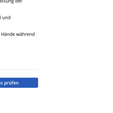
passung der
l und
ie Hände während
is prüfen