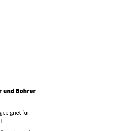
er und Bohrer
geeignet für
l