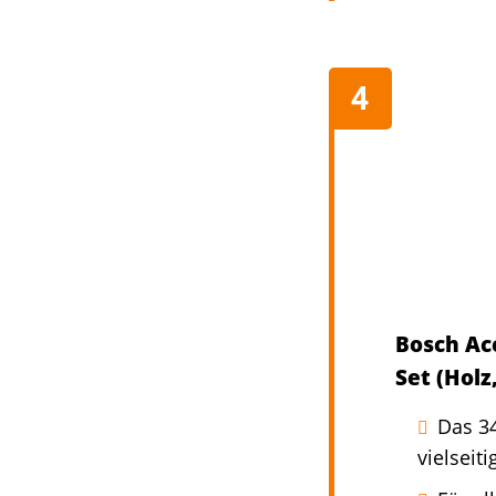
Bosch Acc
Set (Hol
Das 34
vielseit