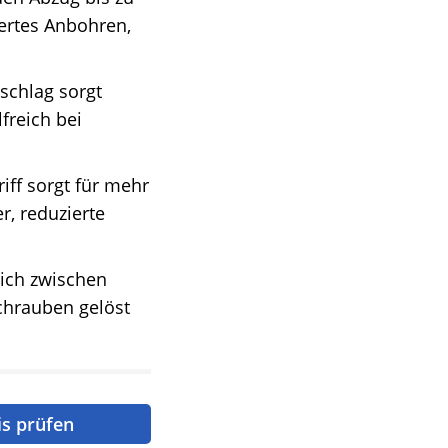
ertes Anbohren,
nschlag sorgt
freich bei
iff sorgt für mehr
r, reduzierte
 sich zwischen
Schrauben gelöst
is prüfen