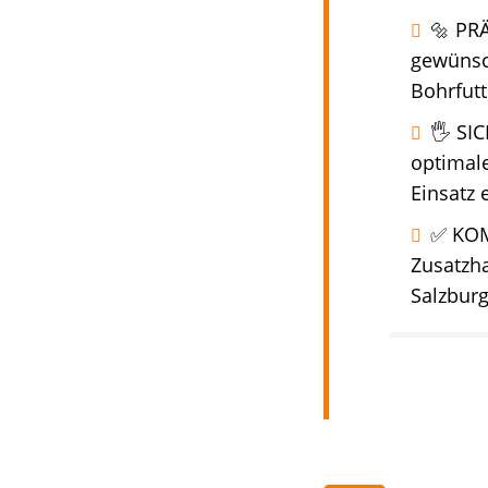
🔩 PRÄ
gewünsc
Bohrfut
🖐️ S
optimale
Einsatz
✅ KOM
Zusatzha
Salzburg