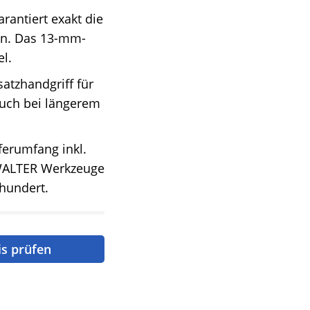
rantiert exakt die
en. Das 13-mm-
l.
atzhandgriff für
auch bei längerem
erumfang inkl.
n WALTER Werkzeuge
rhundert.
is prüfen