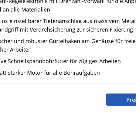
hl-Regelelektronik mit Drehzahl-Vorwahl für die An
 an alle Materialien
los einstellbarer Tiefenanschlag aus massivem Metal
ndgriff mit Verdrehsicherung zur sicheren Fixierung
ischer und robuster Gürtelhaken am Gehäuse für fre
cher Arbeiten
ive Schnellspannbohrfutter für zügiges Arbeiten
tt starker Motor für alle Bohraufgaben
Pre