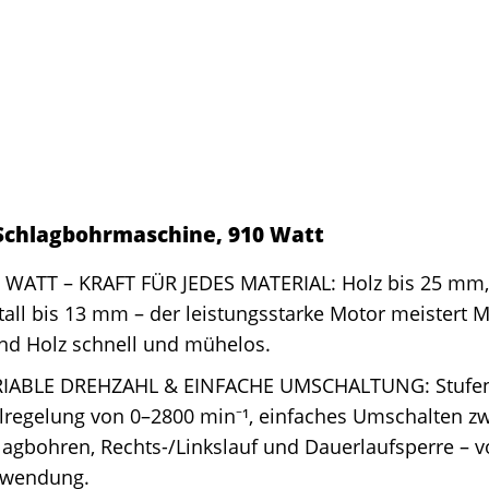
chlagbohrmaschine, 910 Watt
0 WATT – KRAFT FÜR JEDES MATERIAL: Holz bis 25 mm,
ll bis 13 mm – der leistungsstarke Motor meistert M
nd Holz schnell und mühelos.
RIABLE DREHZAHL & EINFACHE UMSCHALTUNG: Stufe
lregelung von 0–2800 min⁻¹, einfaches Umschalten z
agbohren, Rechts-/Linkslauf und Dauerlaufsperre – vo
nwendung.