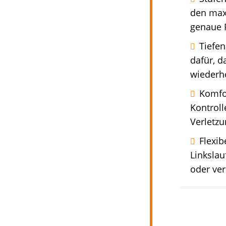
den max
genaue 
Tiefen
dafür, d
wiederh
Komfor
Kontroll
Verletzu
Flexib
Linkslau
oder ve