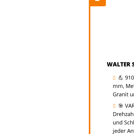
WALTER S
💪 91
mm, Meta
Granit u
🎯 VA
Drehzah
und Schl
jeder A