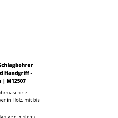
Schlagbohrer
 Handgriff -
u | M12507
Bohrmaschine
r in Holz, mit bis
den Abzug bis zu