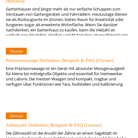
Hideaway
Gartenhäuser sind längst mehr als nur einfache Schuppen zum
Verstauen von Gartengeräten und Fahrrädern. Heutzutage dienen
sie als Rückzugsorte im Grünen, bieten Raum für Kreativität oder
fungieren sogar als erweiterte Wohnfläche. Wenn Sie darüber
nachdenken, ein Gartenhaus zu kaufen, kann die Vielzahl an
verfügbaren Modellen, Größen und Materialien überwältigend sein.
Doch mit ein paar grundlegenden…
Glossar
Präzisionswaage: Definition, Beispiele & FAQ (Glossar)
Eine Präzisionswaage ist ein Gerät mit absoluter Messgenauigkeit
für kleine bis mittelgroße Objekte und essentiell für Heimwerker
und Labore. Die meisten Waagen sind kompakt, tragbar und
verfügen über Funktionen wie Tara, Nullstellen und Kalibrierung.
Glossar
Zähnezahl: Definition, Beispiele & FAQ (Glossar)
Die Zähnezahl ist die Anzahl der Zähne an einem Sägeblatt im