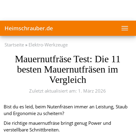
Skip
to
main
content
Heimschrauber.de
Toggl
navig
Startseite
Elektro-Werkzeuge
Mauernutfräse Test: Die 11
besten Mauernutfräsen im
Vergleich
Zuletzt aktualisiert am: 1. März 2026
Bist du es leid, beim Nutenfräsen immer an Leistung, Staub
und Ergonomie zu scheitern?
Die richtige mauernutfräse bringt genug Power und
verstellbare Schnittbreiten.