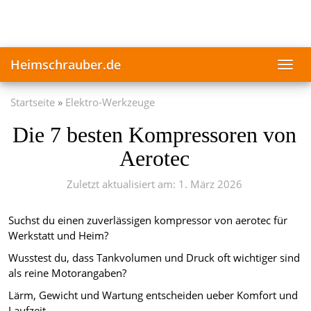
Skip
to
main
content
Heimschrauber.de
Toggl
navig
Startseite
Elektro-Werkzeuge
Die 7 besten Kompressoren von
Aerotec
Zuletzt aktualisiert am: 1. März 2026
Suchst du einen zuverlässigen kompressor von aerotec für
Werkstatt und Heim?
Wusstest du, dass Tankvolumen und Druck oft wichtiger sind
als reine Motorangaben?
Lärm, Gewicht und Wartung entscheiden ueber Komfort und
Laufzeit.