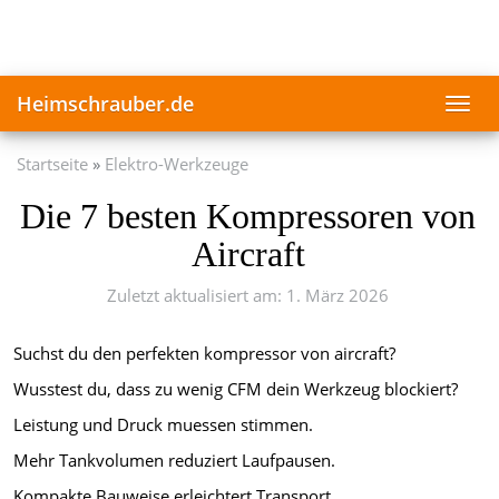
Skip
to
main
content
Heimschrauber.de
Toggl
navig
Startseite
Elektro-Werkzeuge
Die 7 besten Kompressoren von
Aircraft
Zuletzt aktualisiert am: 1. März 2026
Suchst du den perfekten kompressor von aircraft?
Wusstest du, dass zu wenig CFM dein Werkzeug blockiert?
Leistung und Druck muessen stimmen.
Mehr Tankvolumen reduziert Laufpausen.
Kompakte Bauweise erleichtert Transport.