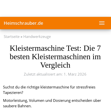
Skip
to
main
content
Heimschrauber.de
Toggl
navig
Startseite
Handwerkzeuge
Kleistermaschine Test: Die 7
besten Kleistermaschinen im
Vergleich
Zuletzt aktualisiert am: 1. März 2026
Suchst du die richtige kleistermaschine für stressfreies
Tapezieren?
Motorleistung, Volumen und Dosierung entscheiden über
saubere Bahnen.