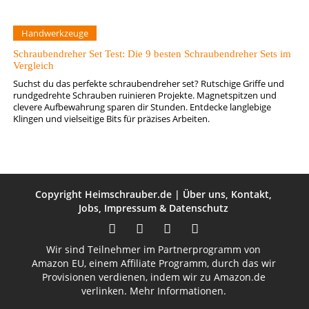
Handwerkzeuge
Schraubendreher Set Test: Die 9 besten Schraubendreher Sets im
Vergleich
Suchst du das perfekte schraubendreher set? Rutschige Griffe und
rundgedrehte Schrauben ruinieren Projekte. Magnetspitzen und
clevere Aufbewahrung sparen dir Stunden. Entdecke langlebige
Klingen und vielseitige Bits für präzises Arbeiten.
Copyright
Heimschrauber.de
|
Über uns
,
Kontakt
,
Jobs
,
Impressum
&
Datenschutz
Wir sind Teilnehmer im Partnerprogramm von
Amazon EU, einem Affiliate Programm, durch das wir
Provisionen verdienen, indem wir zu Amazon.de
verlinken.
Mehr Informationen.