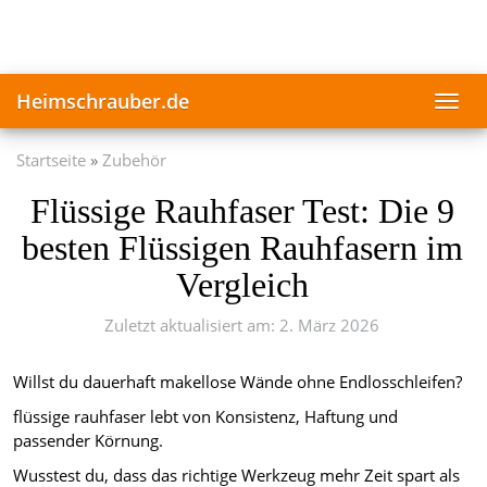
Skip
to
main
content
Heimschrauber.de
Toggl
navig
Startseite
Zubehör
Flüssige Rauhfaser Test: Die 9
besten Flüssigen Rauhfasern im
Vergleich
Zuletzt aktualisiert am: 2. März 2026
Willst du dauerhaft makellose Wände ohne Endlosschleifen?
flüssige rauhfaser lebt von Konsistenz, Haftung und
passender Körnung.
Wusstest du, dass das richtige Werkzeug mehr Zeit spart als