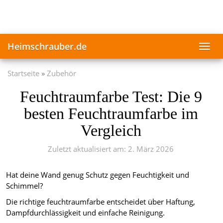
Skip
to
main
content
Heimschrauber.de
Toggl
navig
Startseite
Zubehör
Feuchtraumfarbe Test: Die 9
besten Feuchtraumfarbe im
Vergleich
Zuletzt aktualisiert am: 2. März 2026
Hat deine Wand genug Schutz gegen Feuchtigkeit und
Schimmel?
Die richtige feuchtraumfarbe entscheidet über Haftung,
Dampfdurchlässigkeit und einfache Reinigung.