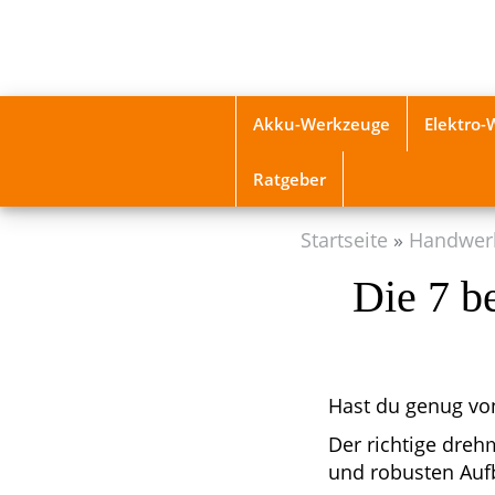
Skip
to
main
content
Akku-Werkzeuge
Elektro
Ratgeber
Startseite
Handwer
Die 7 b
Hast du genug v
Der richtige dreh
und robusten Auf