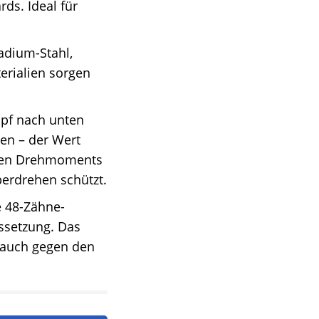
ds. Ideal für
adium-Stahl,
erialien sorgen
opf nach unten
en – der Wert
llten Drehmoments
berdrehen schützt.
 48-Zähne-
ssetzung. Das
s auch gegen den