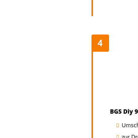
BGS Diy 
Umsch
zur D