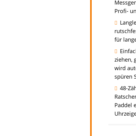
Messgena
Profi- 
Langl
rutschfe
für lang
Einfa
ziehen,
wird au
spüren S
48-Zä
Ratschen
Paddel e
Uhrzeige