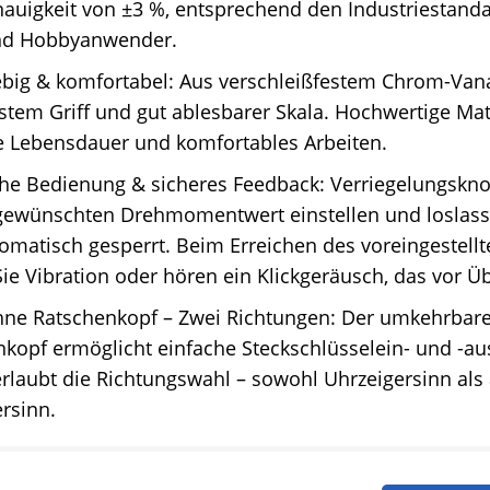
uigkeit von ±3 %, entsprechend den Industriestandar
und Hobbyanwender.
ebig & komfortabel: Aus verschleißfestem Chrom-Van
stem Griff und gut ablesbarer Skala. Hochwertige Mat
e Lebensdauer und komfortables Arbeiten.
che Bedienung & sicheres Feedback: Verriegelungskn
 gewünschten Drehmomentwert einstellen und loslass
tomatisch gesperrt. Beim Erreichen des voreingeste
ie Vibration oder hören ein Klickgeräusch, das vor Ü
hne Ratschenkopf – Zwei Richtungen: Der umkehrbare
kopf ermöglicht einfache Steckschlüsselein- und -au
rlaubt die Richtungswahl – sowohl Uhrzeigersinn al
rsinn.