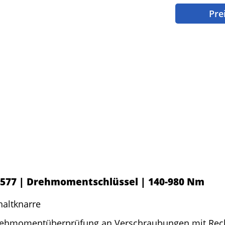
Pre
9577 | Drehmomentschlüssel | 140-980 Nm
altknarre
rehmomentüberprüfung an Verschraubungen mit Rec