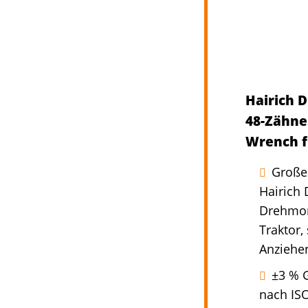
Hairich 
48-Zähne
Wrench f
Große
Hairich 
Drehmom
Traktor,
Anziehen
±3 % G
nach ISO