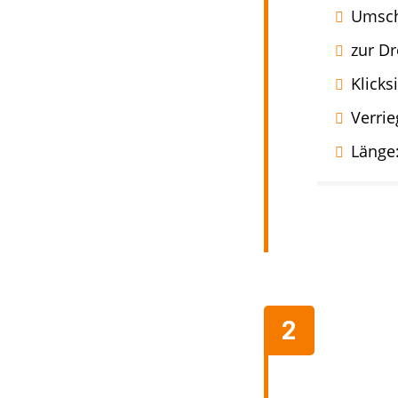
Umsch
zur D
Klicks
Verri
Länge