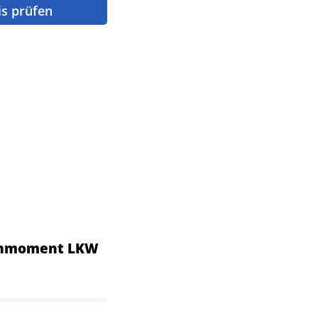
is prüfen
rehmoment LKW