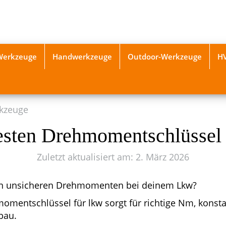
-Werkzeuge
Handwerkzeuge
Outdoor-Werkzeuge
H
kzeuge
esten Drehmomentschlüssel
Zuletzt aktualisiert am: 2. März 2026
on unsicheren Drehmomenten bei deinem Lkw?
momentschlüssel für lkw sorgt für richtige Nm, konst
bau.